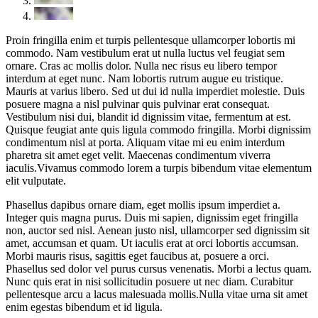
Proin fringilla enim et turpis pellentesque ullamcorper lobortis mi
commodo. Nam vestibulum erat ut nulla luctus vel feugiat sem
ornare. Cras ac mollis dolor. Nulla nec risus eu libero tempor
interdum at eget nunc. Nam lobortis rutrum augue eu tristique.
Mauris at varius libero. Sed ut dui id nulla imperdiet molestie. Duis
posuere magna a nisl pulvinar quis pulvinar erat consequat.
Vestibulum nisi dui, blandit id dignissim vitae, fermentum at est.
Quisque feugiat ante quis ligula commodo fringilla. Morbi dignissim
condimentum nisl at porta. Aliquam vitae mi eu enim interdum
pharetra sit amet eget velit. Maecenas condimentum viverra
iaculis.Vivamus commodo lorem a turpis bibendum vitae elementum
elit vulputate.
Phasellus dapibus ornare diam, eget mollis ipsum imperdiet a.
Integer quis magna purus. Duis mi sapien, dignissim eget fringilla
non, auctor sed nisl. Aenean justo nisl, ullamcorper sed dignissim sit
amet, accumsan et quam. Ut iaculis erat at orci lobortis accumsan.
Morbi mauris risus, sagittis eget faucibus at, posuere a orci.
Phasellus sed dolor vel purus cursus venenatis. Morbi a lectus quam.
Nunc quis erat in nisi sollicitudin posuere ut nec diam. Curabitur
pellentesque arcu a lacus malesuada mollis.Nulla vitae urna sit amet
enim egestas bibendum et id ligula.