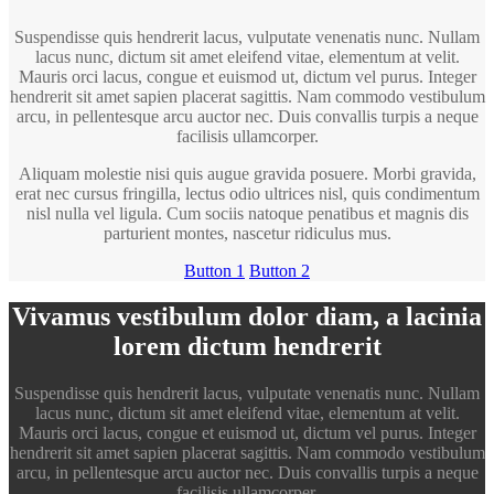
Suspendisse quis hendrerit lacus, vulputate venenatis nunc. Nullam
lacus nunc, dictum sit amet eleifend vitae, elementum at velit.
Mauris orci lacus, congue et euismod ut, dictum vel purus. Integer
hendrerit sit amet sapien placerat sagittis. Nam commodo vestibulum
arcu, in pellentesque arcu auctor nec. Duis convallis turpis a neque
facilisis ullamcorper.
Aliquam molestie nisi quis augue gravida posuere. Morbi gravida,
erat nec cursus fringilla, lectus odio ultrices nisl, quis condimentum
nisl nulla vel ligula. Cum sociis natoque penatibus et magnis dis
parturient montes, nascetur ridiculus mus.
Button 1
Button 2
Vivamus vestibulum dolor diam, a lacinia
lorem dictum hendrerit
Suspendisse quis hendrerit lacus, vulputate venenatis nunc. Nullam
lacus nunc, dictum sit amet eleifend vitae, elementum at velit.
Mauris orci lacus, congue et euismod ut, dictum vel purus. Integer
hendrerit sit amet sapien placerat sagittis. Nam commodo vestibulum
arcu, in pellentesque arcu auctor nec. Duis convallis turpis a neque
facilisis ullamcorper.