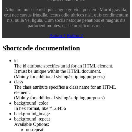
Aliquam molestie nisi quis augue gravida posuere. Morbi gravida,
erat nec cursus fringilla, lectus odio ultrices nisl, quis condimentum
nisl nulla vel ligula. Cum sociis natoque penatibus et magnis dis
parturient montes, nascetur ridiculus mus.
Button 1
Button 2
Shortcode documentation
id
The id attribute specifies an id for an HTML element.
It must be unique within the HTML document.
(Mainly for additional styling/scripting purposes)
class
The class attribute specifies a class name for an HTML
element.
(Mainly for additional styling/scripting purposes)
background_color
In hex format, like #123456
background_image
background_repeat
Available Options:
no-repeat