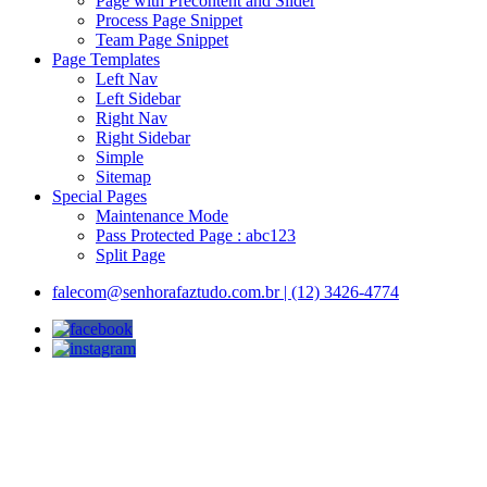
Page with Precontent and Slider
Process Page Snippet
Team Page Snippet
Page Templates
Left Nav
Left Sidebar
Right Nav
Right Sidebar
Simple
Sitemap
Special Pages
Maintenance Mode
Pass Protected Page : abc123
Split Page
falecom@senhorafaztudo.com.br | (12) 3426-4774