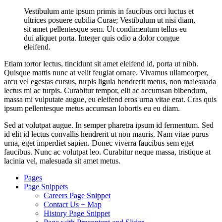
Vestibulum ante ipsum primis in faucibus orci luctus et
ultrices posuere cubilia Curae; Vestibulum ut nisi diam,
sit amet pellentesque sem. Ut condimentum tellus eu
dui aliquet porta. Integer quis odio a dolor congue
eleifend.
Etiam tortor lectus, tincidunt sit amet eleifend id, porta ut nibh.
Quisque mattis nunc at velit feugiat ornare. Vivamus ullamcorper,
arcu vel egestas cursus, turpis ligula hendrerit metus, non malesuada
lectus mi ac turpis. Curabitur tempor, elit ac accumsan bibendum,
massa mi vulputate augue, eu eleifend eros urna vitae erat. Cras quis
ipsum pellentesque metus accumsan lobortis eu eu diam.
Sed at volutpat augue. In semper pharetra ipsum id fermentum. Sed
id elit id lectus convallis hendrerit ut non mauris. Nam vitae purus
urna, eget imperdiet sapien. Donec viverra faucibus sem eget
faucibus. Nunc ac volutpat leo. Curabitur neque massa, tristique at
lacinia vel, malesuada sit amet metus.
Pages
Page Snippets
Careers Page Snippet
Contact Us + Map
History Page Snippet