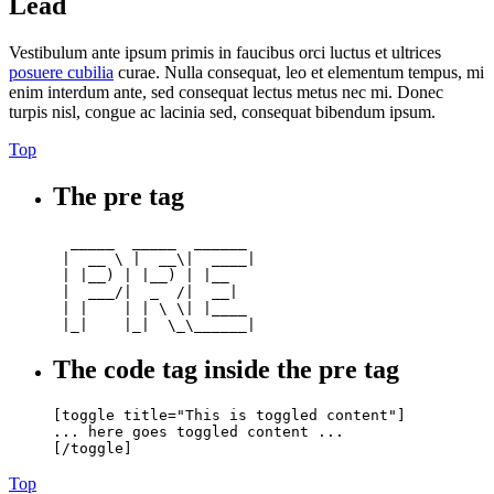
Lead
Vestibulum ante ipsum primis in faucibus orci luctus et ultrices
posuere cubilia
curae. Nulla consequat, leo et elementum tempus, mi
enim interdum ante, sed consequat lectus metus nec mi. Donec
turpis nisl, congue ac lacinia sed, consequat bibendum ipsum.
Top
The pre tag
  _____  _____  ______ 

 |  __ \ |  __\|  ____|

 | |__) | |__) | |__   

 |  ___/|  _  /|  __|  

 | |    | | \ \| |____ 

The code tag inside the pre tag
[toggle title="This is toggled content"]

... here goes toggled content ...

Top